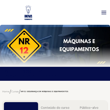
8h
3066
✓
DURAÇÃO
ALUNOS
CERTIFICADO
/
/
Home
Cursos
NR 12: SEGURANÇA EM MÁQUINAS E EQUIPAMENTOS
Sobre o curso
Conteúdo do curso
Público-alvo